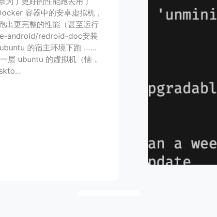
无奈为了更好的性能跑去用了
在 Docker 容器中的安卓虚拟机，
来跑出更完整的性能（甚至运行
e-android/redroid-doc安装
在 ubuntu 的宿主环境下跑 ……
一层 ubuntu 的虚拟机（恼，
to...
第 1 页