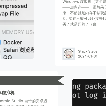
Windows 虚拟机（甚至
——加内存——；虽然果子
束，不然就是内存不够硬盘
3，实在不够可以外接来找
买了就是死的了（瘫...
Stapx Steve
2024-01-31
安卓虚拟机
id Studio 自带的安卓虚