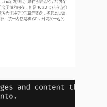
是 Linux 虚拟机）是在所难免的：加内存
金子做的内存，但是 16GB 真的有点拘
寿命来凑了 XD至于硬盘，毕竟是雷雳
补，统一内存是和 CPU 封装在一起的