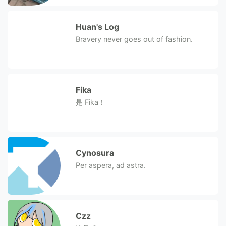
Huan's Log
Bravery never goes out of fashion.
Fika
是 Fika！
Cynosura
Per aspera, ad astra.
Czz