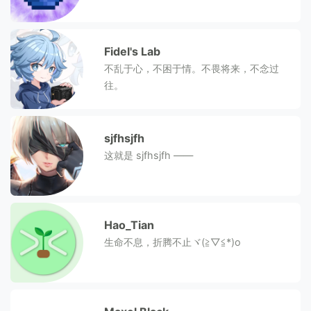
Fidel's Lab
不乱于心，不困于情。不畏将来，不念过
往。
sjfhsjfh
这就是 sjfhsjfh ——
Hao_Tian
生命不息，折腾不止ヾ(≧▽≦*)o